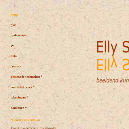
home
glas
opdrachten
cv
links
contact
gemengde technieken *
ruimtelijk werk *
tekeningen *
aankopen *
* under construction
Layout en vormgeving Elly Stoelwinder